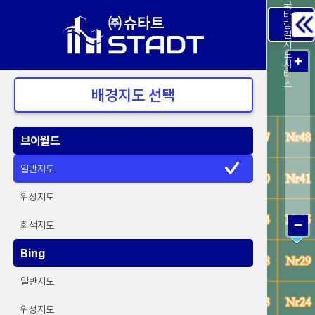
국
바
람
길
지
도
+
서
비
스
배경지도 선택
브이월드
일반지도
위성지도
−
회색지도
Bing
일반지도
위성지도